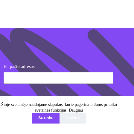
El. pašto adresas
Sutinku su „Persona Cognita“ privatumo politika
Šioje svetainėje naudojame slapukus, kurie pagerina ir Jums pritaiko
svetainės funkcijas.
Daugiau
Sutinku
Decline